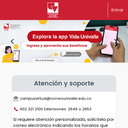
Salta al contenido principal
Entrar
Anterior
Siguie
Atención y soporte
campusvirtual@correounivalle.edu.co
602 321 2100 Extensiones: 2649 o 2653
Si requiere atención personalizada, solicítela por
correo electrónico indicando los horarios que